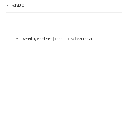
Kanapka
Nawigacja
Wpisu
Proudly powered by WordPress
|
Theme: Blask by
Automattic
.