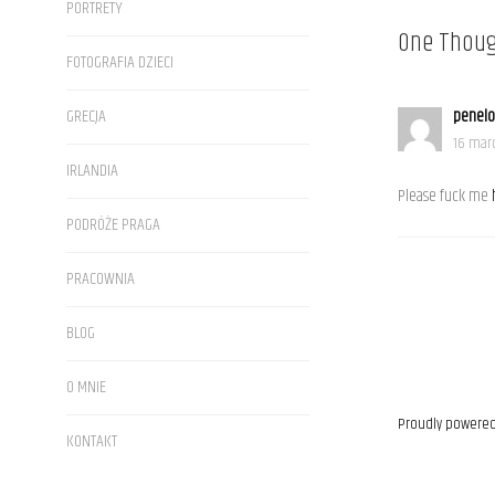
PORTRETY
One Thoug
FOTOGRAFIA DZIECI
penel
GRECJA
16 marc
IRLANDIA
Please fuck me
PODRÓŻE PRAGA
PRACOWNIA
BLOG
O MNIE
Proudly powered
KONTAKT